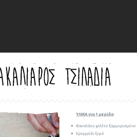
ΥΛΙΚΑ για 1 μερίδα
Βακαλάος φιλέτο ξαρμυρισμένο
Κρεμμύδι ξερό