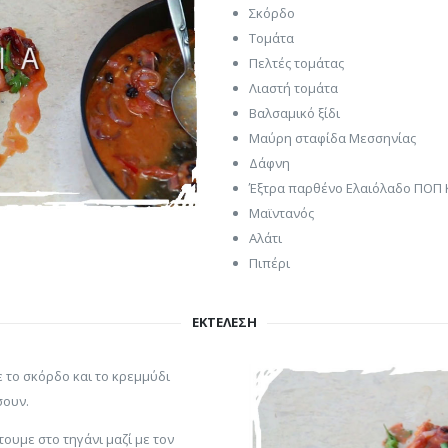
Σκόρδο
Τομάτα
Πελτές τομάτας
Λιαστή τομάτα
Βαλσαμικό ξίδι
Μαύρη σταφίδα Μεσσηνίας
Δάφνη
Έξτρα παρθένο Ελαιόλαδο ΠΟΠ
Μαϊντανός
Αλάτι
Πιπέρι
ΕΚΤΕΛΕΣΗ
 το σκόρδο και το κρεμμύδι
σουν.
ουμε στο τηγάνι μαζί με τον