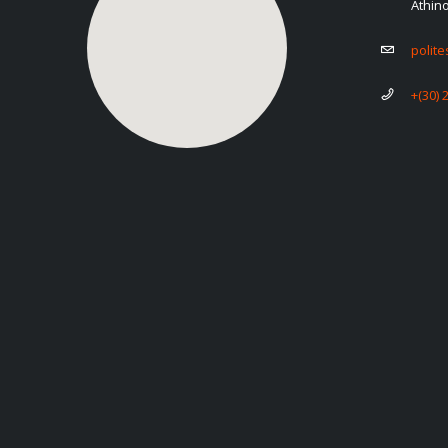
Athin
polit
+(30) 