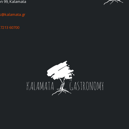
on 99, Kalamata
es@kalamata.gr
27213 60700