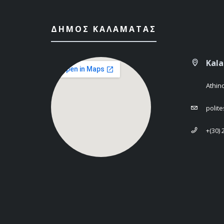
ΔΉΜΟΣ ΚΑΛΑΜΆΤΑΣ
Kal
Athin
polit
+(30)