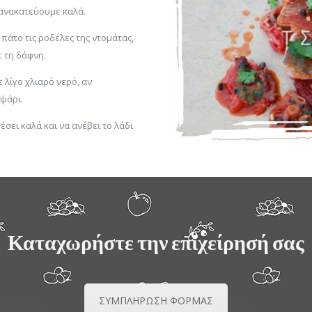
 ανακατεύουμε καλά.
πάτο τις ροδέλες της ντομάτας,
 τη δάφνη.
 λίγο χλιαρό νερό, αν
 ψάρι.
σει καλά και να ανέβει το λάδι
Καταχωρήστε την επιχείρησή σας
ΣΥΜΠΛΗΡΩΣΗ ΦΟΡΜΑΣ