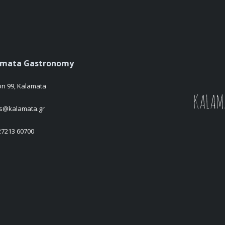
amata Gastronomy
on 99, Kalamata
es@kalamata.gr
 27213 60700