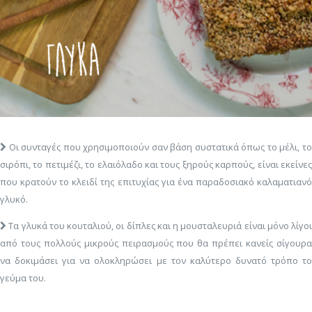
Οι συνταγές που χρησιμοποιούν σαν βάση συστατικά όπως το μέλι, το
σιρόπι, το πετιμέζι, το ελαιόλαδο και τους ξηρούς καρπούς, είναι εκείνες
που κρατούν το κλειδί της επιτυχίας για ένα παραδοσιακό καλαματιανό
γλυκό.
Τα γλυκά του κουταλιού, οι δίπλες και η μουσταλευριά είναι μόνο λίγοι
από τους πολλούς μικρούς πειρασμούς που θα πρέπει κανείς σίγουρα
να δοκιμάσει για να ολοκληρώσει με τον καλύτερο δυνατό τρόπο το
γεύμα του.