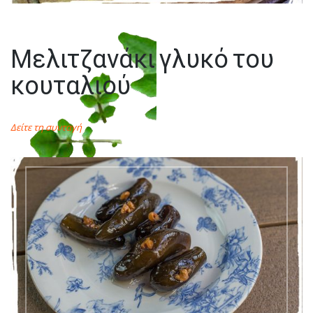
Μελιτζανάκι γλυκό του
κουταλιού
Δείτε τη συνταγή