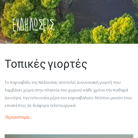
Τοπικές γιορτές
Το Καρναβάλι της Νέδουσας αποτελεί Διονυσιακή γιορτή που
λαμβάνει χώρα στην πλατεία του χωριού κάθε χρόνο την Καθαρά
Δευτέρα, την τελευταία μέρα του καρναβαλιού. Ντόπιοι μυούν τους
επισκέπτες σε διάφορα τελετουργικά.
Περισσότερα…