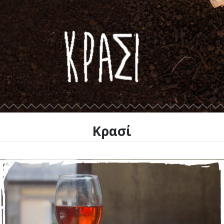
Κρασί