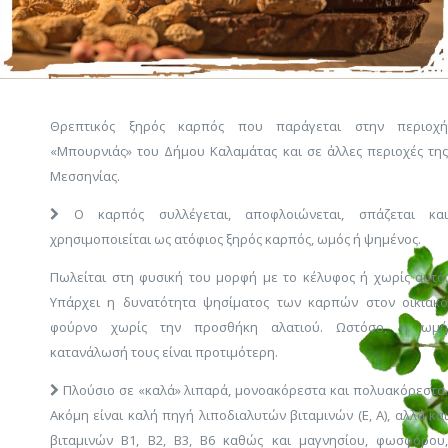
Θρεπτικός ξηρός καρπός που παράγεται στην περιοχή
«Μπουρνιάς» του Δήμου Καλαμάτας και σε άλλες περιοχές της
Μεσσηνίας.
Ο καρπός συλλέγεται, αποφλοιώνεται, σπάζεται και
χρησιμοποιείται ως ατόφιος ξηρός καρπός, ωμός ή ψημένος.
Πωλείται στη φυσική του μορφή με το κέλυφος ή χωρίς αυτό.
Υπάρχει η δυνατότητα ψησίματος των καρπών στον οικιακό
φούρνο χωρίς την προσθήκη αλατιού. Ωστόσο, η ωμή
κατανάλωσή τους είναι προτιμότερη.
Πλούσιο σε «καλά» λιπαρά, μονοακόρεστα και πολυακόρεστα.
Ακόμη είναι καλή πηγή λιποδιαλυτών βιταμινών (Ε, Α), αλλά και
βιταμινών Β1, Β2, Β3, Β6 καθώς και μαγνησίου, φωσφόρου,