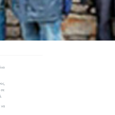
όνο
ος,
 σε
.
 να