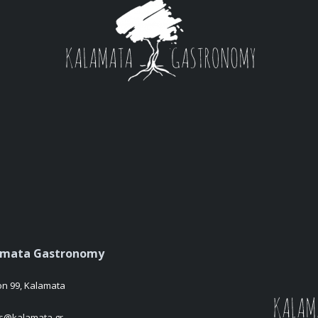
amata Gastronomy
on 99, Kalamata
es@kalamata.gr