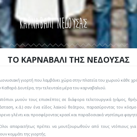
ΤΟ ΚΑΡΝΑΒΑΛΙ ΤΗΣ ΝΕΔΟΥΣΑΣ
ιονυσιακή γιορτή που λαμβάνει χώρα στην πλατεία του χωριού κάθε χρ
ν Καθαρά Δευτέρα, την τελευταία μέρα του καρναβαλιού.
τόπιοι μυούν τους επισκέπτες σε διάφορα τελετουργικά (γάμος, θρήν
άσταση, κ.ά.) σαν ένα είδος λαϊκού θεάτρου, παρασύροντας τον κόσμο
φρενο γλέντι και προσφέροντας κρασί και παραδοσιακά νηστίσιμα φαγητά
λοι απαραιτήτως πρέπει να μουτζουρωθούν από τους ντόπιους για
νουν κομμάτι της γιορτής.