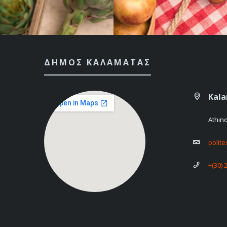
ΔΉΜΟΣ ΚΑΛΑΜΆΤΑΣ
Kal
Athin
polit
+(30) 