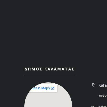
ΔΉΜΟΣ ΚΑΛΑΜΆΤΑΣ
Kal
Athin
polit