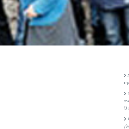
Δ
τη
Ν
Αν
ξέ
Ό
γί