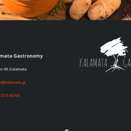
amata Gastronomy
on 99, Kalamata
es@kalamata.gr
27213 60700